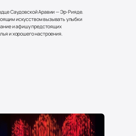
рдце Саудовской Аравии — Эр-Рияде.
тоящим искусством вызывать улыбки
сание и афишу предстоящих
лья и хорошего настроения.