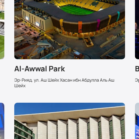
Al-Awwal Park
B
Эр-Рияд, ул. Аш Шейх Хасан ибн Абдулла Аль Аш
Э
Шейх