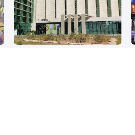
BLVD Arena
B
Hittin, Riyadh 13516, Saudi Arabia
Hi