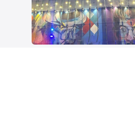
Bakr Al-Sheddi Theater
Эр Рияд, 13516