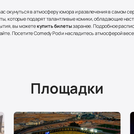
ас окунуться в атмосферу юмора и развлечения в самом се
ты, которые подарят талантливые комики, обладающие нас
бытия, вы можете
купить билеты
заранее. Подробное распи
айте. Посетите Comedy Pod и насладитесь атмосферой весе
Площадки