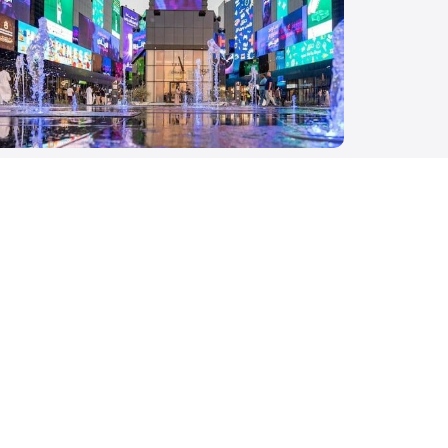
oulevard City
ttin, Riyadh 13516