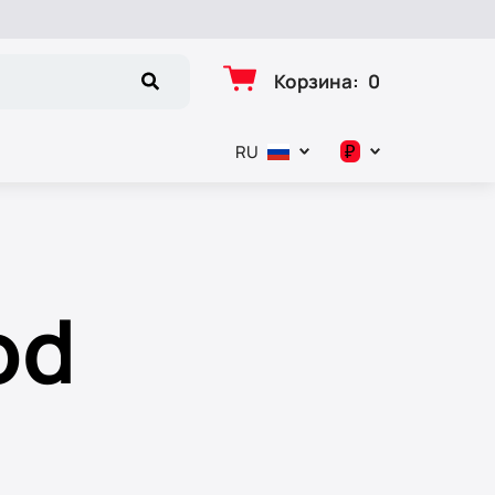
Корзина
:
0
₽
RU
د.إ
$
od
€
₽