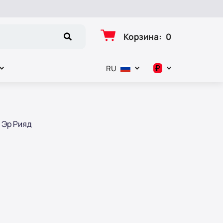
Корзина
:
0
₽
RU
د.إ
$
Эр Рияд
€
₽