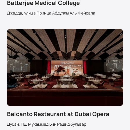
Batterjee Medical College
Джедда, улица Принца Абдуллы Аль-Фейсала
Belcanto Restaurant at Dubai Opera
Дубай, 11E, Мухаммед Бин Рашид бульвар