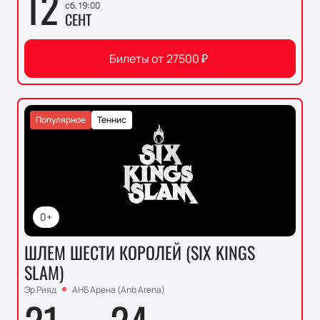
12
сб, 19:00
СЕНТ
Билеты от
27500
₽
Популярное
Теннис
0+
ШЛЕМ ШЕСТИ КОРОЛЕЙ (SIX KINGS
SLAM)
Эр Рияд
АНБ Арена (Anb Arena)