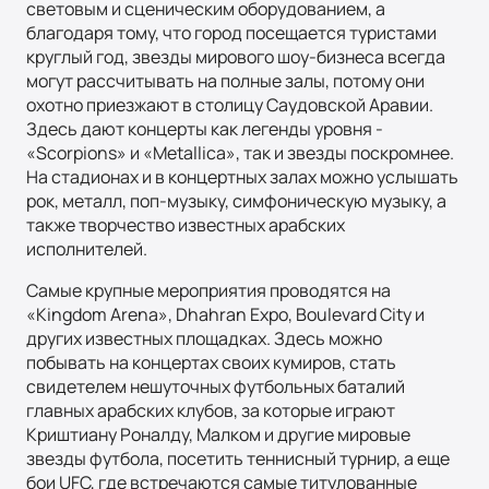
световым и сценическим оборудованием, а
благодаря тому, что город посещается туристами
круглый год, звезды мирового шоу-бизнеса всегда
могут рассчитывать на полные залы, потому они
охотно приезжают в столицу Саудовской Аравии.
Здесь дают концерты как легенды уровня -
«Scorpions» и «Metallica», так и звезды поскромнее.
На стадионах и в концертных залах можно услышать
рок, металл, поп-музыку, симфоническую музыку, а
также творчество известных арабских
исполнителей.
Самые крупные мероприятия проводятся на
«Kingdom Arena», Dhahran Expo, Boulevard City и
других известных площадках. Здесь можно
побывать на концертах своих кумиров, стать
свидетелем нешуточных футбольных баталий
главных арабских клубов, за которые играют
Криштиану Роналду, Малком и другие мировые
звезды футбола, посетить теннисный турнир, а еще
бои UFC, где встречаются самые титулованные