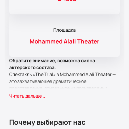
Площадка
Mohammed Alali Theater
Обратите внимание, возможна смена
актёрского состава.
Спектакль «The Trial» в Mohammed Alali Theater —
это захватывающее драматическое
представление, основанное на произведении
Агаты Кристи, которое переносит зрителей в мир
Читать дальше...
судебных интриг и неожиданных поворотов.
Постановка рассказывает историю молодого
человека, оказавшегося в центре сложного
Почему выбирают нас
расследования по делу об убийстве. Его адвокат