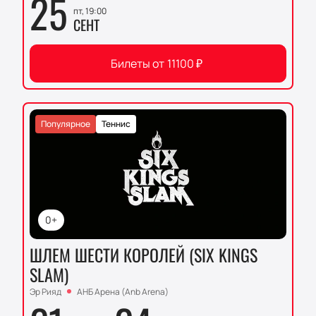
25
пт, 19:00
СЕНТ
Билеты от
11100
₽
Популярное
Теннис
0+
ШЛЕМ ШЕСТИ КОРОЛЕЙ (SIX KINGS
SLAM)
Эр Рияд
АНБ Арена (Anb Arena)