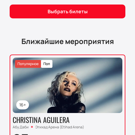
Не упустите возможность погрузиться в мир
судебных разбирательств и интриг, приобретя
Выбрать билеты
билеты на нашем сайте. Посетите Mohammed Alali
Theater и откройте для себя новый уровень
театрального искусства.
Ближайшие мероприятия
Популярное
Поп
16+
CHRISTINA AGUILERA
Абу Даби
Этихад Арена (Etihad Arena)