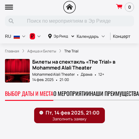
0
Концерт
С
₽
Эр Рияд
RU
Календарь
Главная
Афиша и Билеты
The Trial
Билеты на спектакль «The Trial» в
Mohammed Alali Theater
Mohammed Alali Theater
Драма
12+
14 фев. 2025
21:00
ВЫБОР ДАТЫ И МЕСТА
О МЕРОПРИЯТИИ
НАШИ ПРЕИМУЩЕСТВА