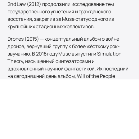
2nd Law (2012) продолжили исследование тем
государственного угнетения и гражданского
восстания, закрепив за Muse статус одного из
крупнейших стадионных коллективов.
Drones (2015) — концептуальный альбом о войне
дронов, вернувший группу к более жёсткому рок-
звучанию. В 2018 году Muse выпустили Simulation
Theory, насыщенный синтезаторами и
вдохновленный научной фантастикой. Их последний
на сегодняшний день альбом, Will of the People
(2022), объединил множество жанров и тем из
предыдущих работ.
Muse получили множество наград, включая две
премии Грэмми, две премии Brit Awards, пять
музыкальных премий MTV Europe Music Awards и
восемь премий NME. В 2012 году они были удостоены
премии Айвора Новелло за международные