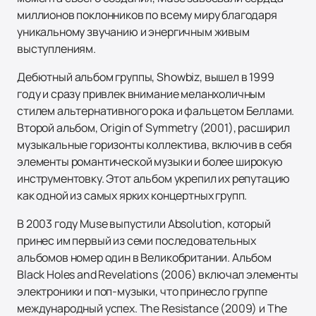
миллионов поклонников по всему миру благодаря
уникальному звучанию и энергичным живым
выступлениям.
Дебютный альбом группы, Showbiz, вышел в 1999
году и сразу привлек внимание меланхоличным
стилем альтернативного рока и фальцетом Беллами.
Второй альбом, Origin of Symmetry (2001), расширил
музыкальные горизонты коллектива, включив в себя
элементы романтической музыки и более широкую
инструментовку. Этот альбом укрепил их репутацию
как одной из самых ярких концертных групп.
В 2003 году Muse выпустили Absolution, который
принес им первый из семи последовательных
альбомов номер один в Великобритании. Альбом
Black Holes and Revelations (2006) включал элементы
электроники и поп-музыки, что принесло группе
международный успех. The Resistance (2009) и The