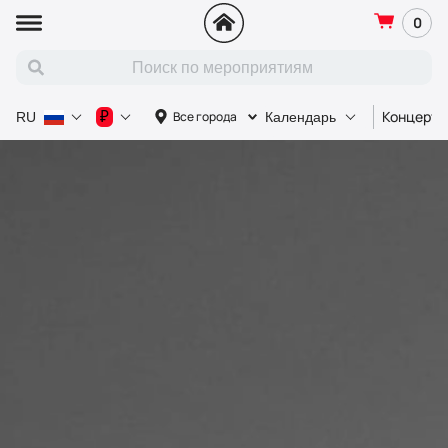
0
Концерт
₽
Все города
RU
Календарь