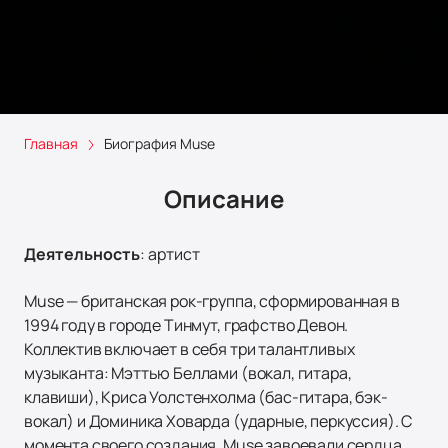
Главная
Биография Muse
Описание
Деятельность
:
артист
Muse — британская рок-группа, сформированная в
1994 году в городе Тинмут, графство Девон.
Коллектив включает в себя три талантливых
музыканта: Мэттью Беллами (вокал, гитара,
клавиши), Криса Уолстенхолма (бас-гитара, бэк-
вокал) и Доминика Ховарда (ударные, перкуссия). С
момента своего создания, Muse завоевали сердца