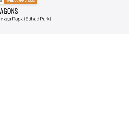
к
Высокий спрос
RAGONS
ихад Парк (Etihad Park)
Описание
 поп-рок-группа, которая за годы своего существования за
ахватывающим живым выступлениям. Основанная в 2008 году
ода дебютного альбома, который включал в себя хиты. Эти