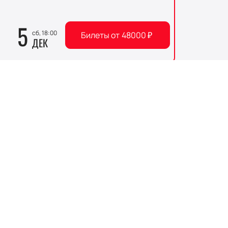
5
сб, 18:00
Билеты от
48000
₽
ДЕК
воевала мировую популярность
 в Лас-Вегасе, группа быстро
 песни стали настоящими гимнами для