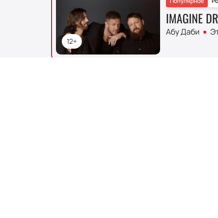
Популярное
Ро
IMAGINE D
Абу Даби
Эт
12+
Деятельность
:
Музыкальная группа
Imagine Dragons — это американская
благодаря уникальному звучанию и з
покорила музыкальный мир после вых