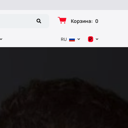
Корзина
:
0
₽
RU
د.إ
$
€
₽