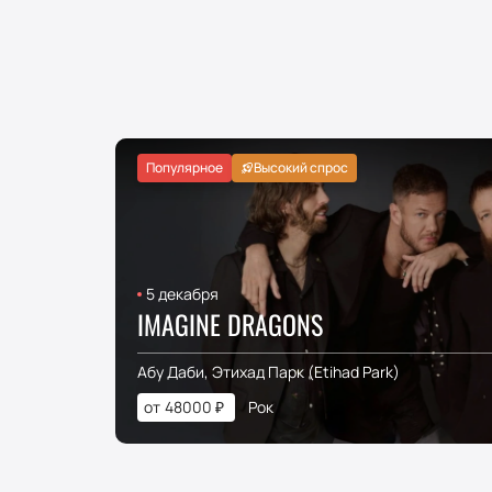
Популярное
Высокий спрос
5 декабря
IMAGINE DRAGONS
Абу Даби, Этихад Парк (Etihad Park)
от
48000
₽
Рок