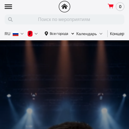
0
Концерт
₽
Все города
RU
Календарь