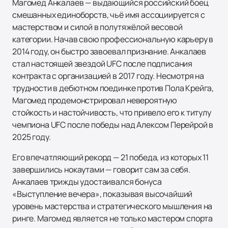
Магомед Анкалаев — выдающийся российский боец
смешанных единоборств, чьё имя ассоциируется с
мастерством и силой в полутяжёлой весовой
категории. Начав свою профессиональную карьеру в
2014 году, он быстро завоевал признание. Анкалаев
стал настоящей звездой UFC после подписания
контракта с организацией в 2017 году. Несмотря на
трудности в дебютном поединке против Пола Крейга,
Магомед продемонстрировал невероятную
стойкость и настойчивость, что привело его к титулу
чемпиона UFC после победы над Алексом Перейрой в
2025 году.
Его впечатляющий рекорд — 21 победа, из которых 11
завершились нокаутами — говорит сам за себя.
Анкалаев трижды удостаивался бонуса
«Выступление вечера», показывая высочайший
уровень мастерства и стратегического мышления на
ринге. Магомед является не только мастером спорта