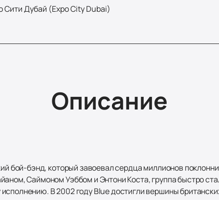
 Сити Дубай (Expo City Dubai)
Описание
кий бой-бэнд, который завоевал сердца миллионов поклонни
йаном, Саймоном Уэббом и Энтони Коста, группа быстро ст
исполнению. В 2002 году Blue достигли вершины британски
оторой сам Элтон Джон принял участие как пятый член груп