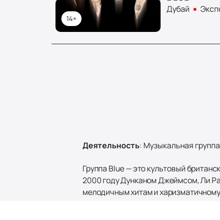
Дубай
Экспо
14+
Деятельность
:
Музыкальная группа
Группа Blue — это культовый британс
2000 году Дунканом Джеймсом, Ли Ра
мелодичным хитам и харизматичному 
композиции Элтона Джона, в записи к