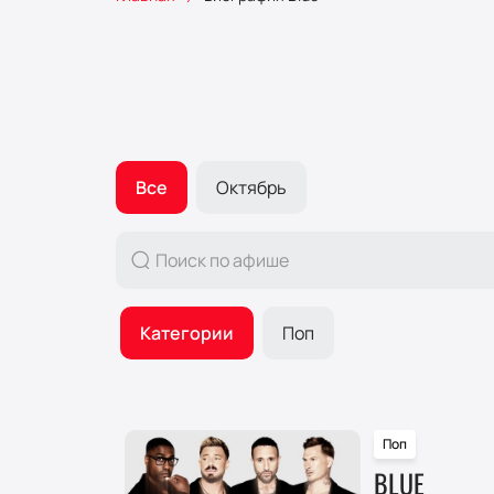
Все
Октябрь
Категории
Поп
Поп
BLUE