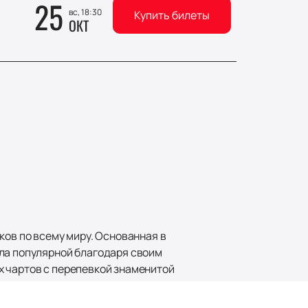
25
вс, 18:30
Купить билеты
ОКТ
ков по всему миру. Основанная в
ала популярной благодаря своим
х чартов с перепевкой знаменитой
пы.