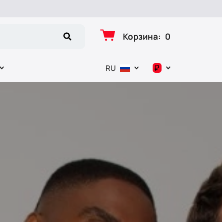
Корзина
:
0
₽
RU
د.إ
$
€
₽