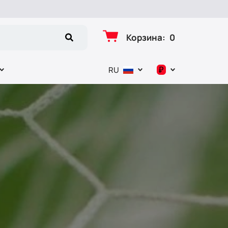
Корзина
:
0
₽
RU
د.إ
$
€
₽