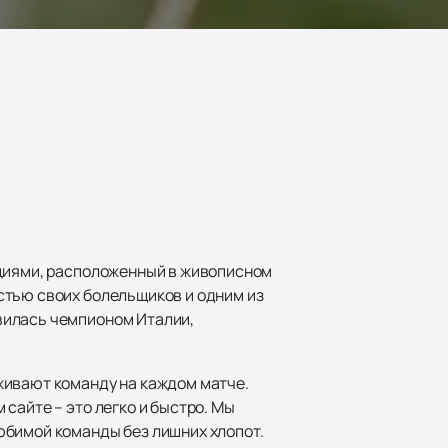
ициями, расположенный в живописном
стью своих болельщиков и одним из
вилась чемпионом Италии,
живают команду на каждом матче.
 сайте – это легко и быстро. Мы
юбимой команды без лишних хлопот.