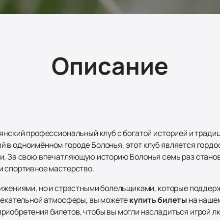
Описание
ьянский профессиональный клуб с богатой историей и трад
 в одноимённом городе Болонья, этот клуб является гордо
и. За свою впечатляющую историю Болонья семь раз стано
и спортивное мастерство.
тижениями, но и страстными болельщиками, которые поддер
влекательной атмосферы, вы можете
купить билеты
на нашем
риобретения билетов, чтобы вы могли насладиться игрой л