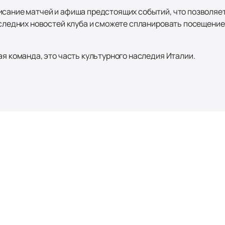
исание матчей и афиша предстоящих событий, что позволяет
оследних новостей клуба и сможете спланировать посещение 
ая команда, это часть культурного наследия Италии.