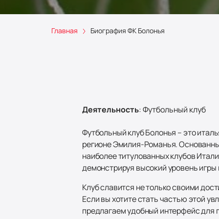
Главная
Биография ФК Болонья
Деятельность
:
Футбольный клуб
Футбольный клуб Болонья – это итал
регионе Эмилия-Романья. Основанный
наиболее титулованных клубов Итали
демонстрируя высокий уровень игры 
Клуб славится не только своими дос
Если вы хотите стать частью этой у
предлагаем удобный интерфейс для п