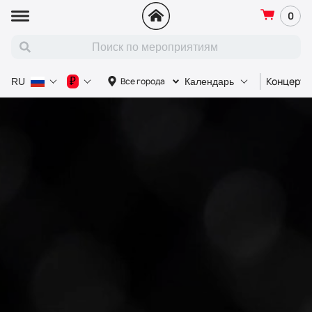
0
Концерт
₽
Все города
RU
Календарь