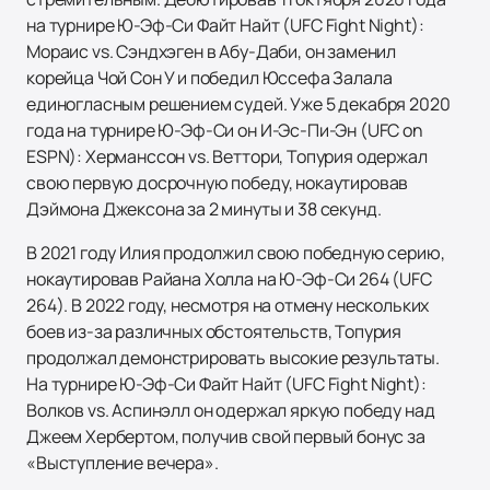
на турнире Ю-Эф-Си Файт Найт (UFC Fight Night):
Мораис vs. Сэндхэген в Абу-Даби, он заменил
корейца Чой Сон У и победил Юссефа Залала
единогласным решением судей. Уже 5 декабря 2020
года на турнире Ю-Эф-Си он И-Эс-Пи-Эн (UFC on
ESPN): Херманссон vs. Веттори, Топурия одержал
свою первую досрочную победу, нокаутировав
Дэймона Джексона за 2 минуты и 38 секунд.
В 2021 году Илия продолжил свою победную серию,
нокаутировав Райана Холла на Ю-Эф-Си 264 (UFC
264). В 2022 году, несмотря на отмену нескольких
боев из-за различных обстоятельств, Топурия
продолжал демонстрировать высокие результаты.
На турнире Ю-Эф-Си Файт Найт (UFC Fight Night):
Волков vs. Аспинэлл он одержал яркую победу над
Джеем Хербертом, получив свой первый бонус за
«Выступление вечера».