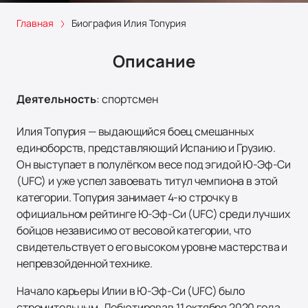
Главная
Биография Илия Топурия
Описание
Деятельность
:
спортсмен
Илия Топурия — выдающийся боец смешанных
единоборств, представляющий Испанию и Грузию.
Он выступает в полулёгком весе под эгидой Ю-Эф-Си
(UFC) и уже успел завоевать титул чемпиона в этой
категории. Топурия занимает 4-ю строчку в
официальном рейтинге Ю-Эф-Си (UFC) среди лучших
бойцов независимо от весовой категории, что
свидетельствует о его высоком уровне мастерства и
непревзойденной технике.
Начало карьеры Илии в Ю-Эф-Си (UFC) было
стремительным. Дебютировав 11 октября 2020 года