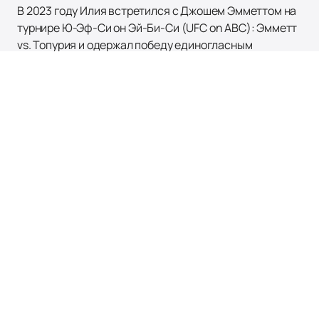
В 2023 году Илия встретился с Джошем Эмметтом на
турнире Ю-Эф-Си он Эй-Би-Си (UFC on ABC): Эмметт
vs. Топурия и одержал победу единогласным
решением судей, что принесло ему третий бонус —
теперь за «Бой вечера». Кульминацией его карьеры
стал бой 17 февраля 2024 года на Ю-Эф-Си 298 (UFC
298), где Топурия победил Александра Волкановски и
завоевал титул чемпиона Ю-Эф-Си (UFC) в
полулегком весе.
Если вы хотите увидеть вживую выступление этого
выдающегося бойца,
купить билеты
на нашем сайте
легко и быстро. Все актуальные расписания и афиши
можно посмотреть на нашем сайте. Не упустите шанс
стать свидетелем новых побед Илии Топурии!