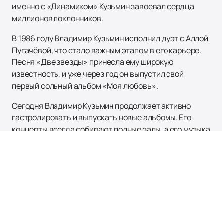
именно с «Динамиком» Кузьмин завоевал сердца
миллионов поклонников.
В 1986 году Владимир Кузьмин исполнил дуэт с Аллой
Пугачёвой, что стало важным этапом в его карьере.
Песня «Две звезды» принесла ему широкую
известность, и уже через год он выпустил свой
первый сольный альбом «Моя любовь».
Сегодня Владимир Кузьмин продолжает активно
гастролировать и выпускать новые альбомы. Его
концерты всегда собирают полные залы, а его музыка
остается актуальной для слушателей всех
возрастов. Если вы хотите насладиться живым
выступлением этого талантливого артиста, вы
можете
купить билеты
на нашем сайте легко и
быстро.