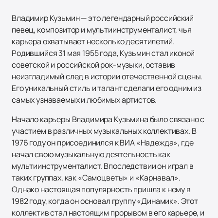
Владимир Кузьмин — это легендарный российский
певец, композитор и мультиинструменталист, чья
карьера охватывает несколько десятилетий.
Родившийся 31 мая 1955 года, Кузьмин стал иконой
советской и российской рок-музыки, оставив
неизгладимый след в истории отечественной сцены.
Его уникальный стиль и талант сделали его одним из
самых узнаваемых и любимых артистов.
Начало карьеры Владимира Кузьмина было связано с
участием в различных музыкальных коллективах. В
1976 году он присоединился к ВИА «Надежда», где
начал свою музыкальную деятельность как
мультиинструменталист. Впоследствии он играл в
таких группах, как «Самоцветы» и «Карнавал».
Однако настоящая популярность пришла к нему в
1982 году, когда он основал группу «Динамик». Этот
коллектив стал настоящим прорывом в его карьере, и