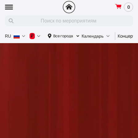
0
Концерт
₽
Все города
RU
Календарь