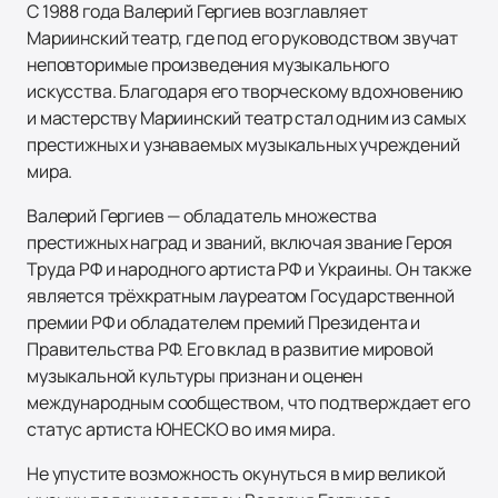
С 1988 года Валерий Гергиев возглавляет
Мариинский театр, где под его руководством звучат
неповторимые произведения музыкального
искусства. Благодаря его творческому вдохновению
и мастерству Мариинский театр стал одним из самых
престижных и узнаваемых музыкальных учреждений
мира.
Валерий Гергиев — обладатель множества
престижных наград и званий, включая звание Героя
Труда РФ и народного артиста РФ и Украины. Он также
является трёхкратным лауреатом Государственной
премии РФ и обладателем премий Президента и
Правительства РФ. Его вклад в развитие мировой
музыкальной культуры признан и оценен
международным сообществом, что подтверждает его
статус артиста ЮНЕСКО во имя мира.
Не упустите возможность окунуться в мир великой