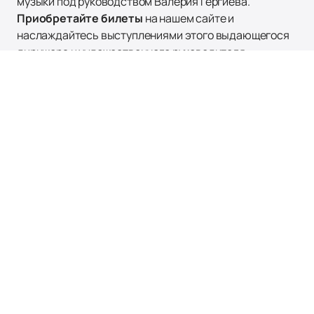
музыки под руководством Валерия Гергиева.
Приобретайте билеты
на нашем сайте и
наслаждайтесь выступлениями этого выдающегося
дирижера и художественного руководителя.
Наверх
Афиша и Билеты
Новости