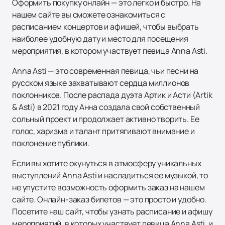
Оформить покупку онлайн — это легко и быстро. На
нашем сайте вы сможете ознакомиться с
расписанием концертов и афишей, чтобы выбрать
наиболее удобную дату и место для посещения
мероприятия, в котором участвует певица Anna Asti.
Anna Asti — это современная певица, чьи песни на
русском языке захватывают сердца миллионов
поклонников. После распада дуэта Артик и Асти (Artik
& Asti) в 2021 году Анна создала свой собственный
сольный проект и продолжает активно творить. Ее
голос, харизма и талант притягивают внимание и
поклонение публики.
Если вы хотите окунуться в атмосферу уникальных
выступлений Anna Asti и насладиться ее музыкой, то
не упустите возможность оформить заказ на нашем
сайте. Онлайн-заказ билетов — это просто и удобно.
Посетите наш сайт, чтобы узнать расписание и афишу
мероприятий, в которых участвует певица Anna Asti, и