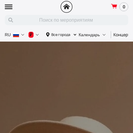
0
Концерт
₽
Все города
RU
Календарь