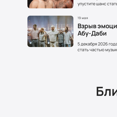
упустите шанс стат
19 мая
Взрыв эмоций
Абу-Даби
5 декабря 2026 год
стать частью музык
Бл