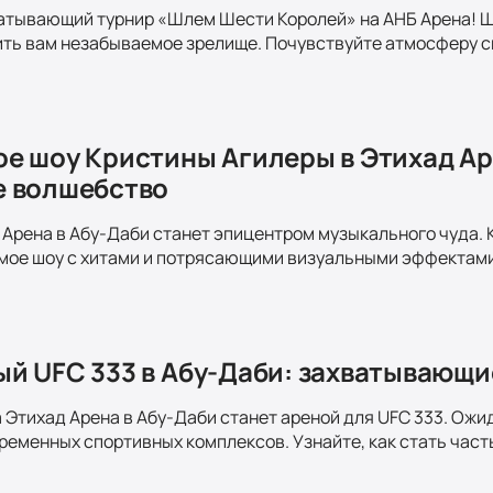
ватывающий турнир «Шлем Шести Королей» на АНБ Арена! 
ить вам незабываемое зрелище. Почувствуйте атмосферу с
е шоу Кристины Агилеры в Этихад Аре
е волшебство
 Арена в Абу-Даби станет эпицентром музыкального чуда. 
ое шоу с хитами и потрясающими визуальными эффектами.
й UFC 333 в Абу-Даби: захватывающи
а Этихад Арена в Абу-Даби станет ареной для UFC 333. Ожи
ременных спортивных комплексов. Узнайте, как стать част