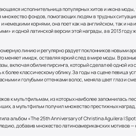
дающаяся исполнительница популярных хитов и икона моды,
 множество фондов, помогающих людям в трудных ситуация
 немецкими корнями, она поет как на английском, так и на
и» и одной латинской версии этой награды, а в 2013 году 
юмерную линию и регулярно радует поклонников новыми аро
то меняет имидж, оставляя яркий след в мире моды. В разн
зы, включая обилие пирсинга, который сделал её одной из 
 к более классическому облику. За годы на сцене певица у
асными и голубыми оттенками волос, меняла цвет глаз и см
ков к мультфильмам, из которых наиболее запомнилась песн
лучших, а мультфильм получил множество престижных наград
 альбом «The 25th Anniversary of Christina Aguilera | Spoti
ледию, добавив множество латиноамериканских мотивов — о