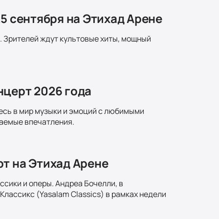
25 сентября на Этихад Арене
. Зрителей ждут культовые хиты, мощный
нцерт 2026 года
есь в мир музыки и эмоций с любимыми
ваемые впечатления.
т на Этихад Арене
ссики и оперы. Андреа Бочелли, в
лассикс (Yasalam Classics) в рамках недели