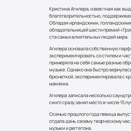
Кристина Агилера, известная как вы
благотворительностью, поддерживая
Обладая ирландскими, голландскими и
обладательницей шести премий «Грэмм
ста самых влиятельных людей мира.
Агилера основала собственную парф
экспериментировать со стилем и час
примеряла на себя самые разные обра
музыке. Однако она быстро вернулась
брюнеткой, экспериментировала с кр
макияжа.
Агилера записала несколько саундтре
сингл сразу занял место в числе 15 
Осенью прошлого года певица выпустила
отдала дань своему творческому нас
музыки и реггетона.