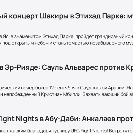
й концерт Шакиры в Этихад Парке: м
ве Яс, в знаменитом Этихад Парке, пройдет грандиозный к
 под открытым небом и станьте частью незабываемого му
 в Эр-Рияде: Сауль Альварес против 
рический вечер бокса 12 сентября в Саудовской Аравии! Н
и непобеждённый Кристиан Мбилли. Захватывающий бой за
ight Nights в Абу-Даби: Анкалаев про
анет жарким благодаря турниру UFC Fight Nights! Встретят