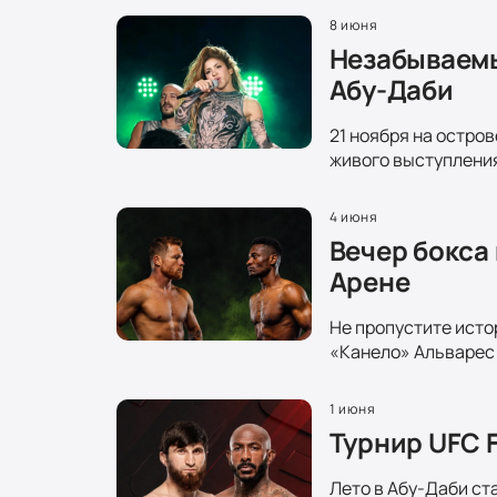
8 июня
Незабываемы
Абу-Даби
21 ноября на остро
живого выступления
4 июня
Вечер бокса
Арене
Не пропустите исто
«Канело» Альварес 
1 июня
Турнир UFC F
Лето в Абу-Даби ст