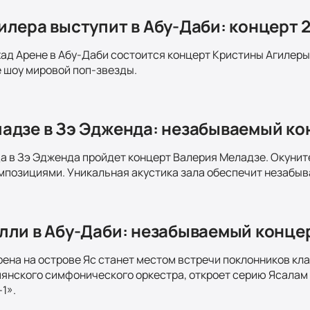
илера выступит в Абу-Даби: концерт 
хад Арене в Абу-Даби состоится концерт Кристины Агилеры
 шоу мировой поп-звезды.
адзе в Зэ Эдженда: незабываемый ко
да в Зэ Эдженда пройдет концерт Валерия Меладзе. Окунит
мпозициями. Уникальная акустика зала обеспечит незабы
лли в Абу-Даби: незабываемый концер
рена на острове Яс станет местом встречи поклонников кла
нского симфонического оркестра, откроет серию Ясалам К
1».