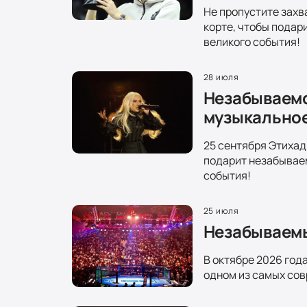
Не пропустите зах
корте, чтобы подар
великого события!
28 июля
Незабываемо
музыкально
25 сентября Этихад
подарит незабываем
события!
25 июля
Незабываемы
В октябре 2026 год
одном из самых сов