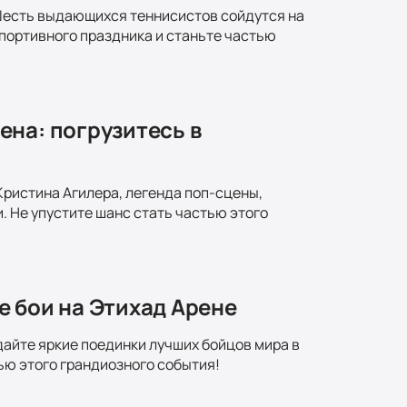
Шесть выдающихся теннисистов сойдутся на
портивного праздника и станьте частью
на: погрузитесь в
Кристина Агилера, легенда поп-сцены,
 Не упустите шанс стать частью этого
е бои на Этихад Арене
дайте яркие поединки лучших бойцов мира в
ью этого грандиозного события!