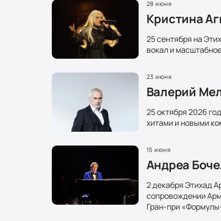
28 июня
Кристина Аг
25 сентября на Эти
вокал и масштабное
23 июня
Валерий Мел
25 октября 2026 го
хитами и новыми ко
15 июня
Андреа Боче
2 декабря Этихад А
сопровождении Армя
Гран-при «Формулы-