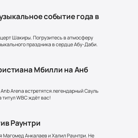
узыкальное событие года в
онцерт Шакиры. Погрузитесь в атмосферу
зыкального праздника в сердце Абу-Даби.
Кристиана Мбилли на Анб
а Anb Arena встретятся легендарный Сауль
 титул WBC ждёт вас!
тив Раунтри
ся Магомед Анкалаев и Халил Раунтри. Не