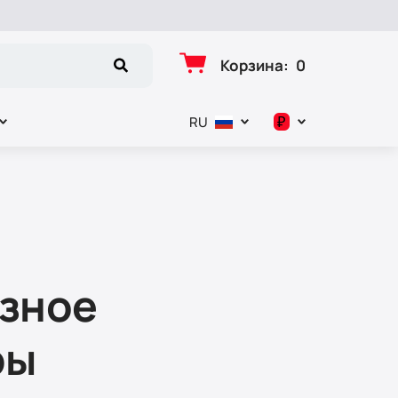
Корзина
:
0
₽
RU
د.إ
$
€
₽
озное
ры