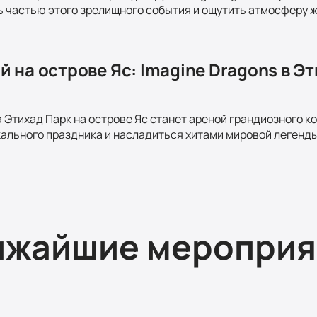
ь частью этого зрелищного события и ощутить атмосферу ж
 на острове Яс: Imagine Dragons в Э
а Этихад Парк на острове Яс станет ареной грандиозного к
ального праздника и насладиться хитами мировой легенд
ижайшие мероприя