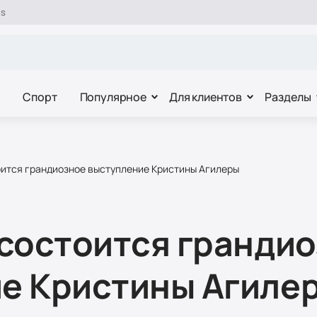
es
Спорт
Популярное
Для клиентов
Разделы
оится грандиозное выступление Кристины Агилеры
 состоится гранди
е Кристины Агиле