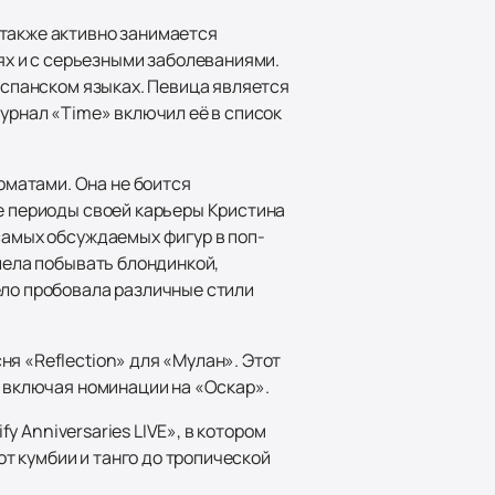
 также активно занимается
х и с серьезными заболеваниями.
 испанском языках. Певица является
журнал «Time» включил её в список
матами. Она не боится
ые периоды своей карьеры Кристина
самых обсуждаемых фигур в поп-
спела побывать блондинкой,
ело пробовала различные стили
я «Reflection» для «Мулан». Этот
, включая номинации на «Оскар».
fy Anniversaries LIVE», в котором
т кумбии и танго до тропической