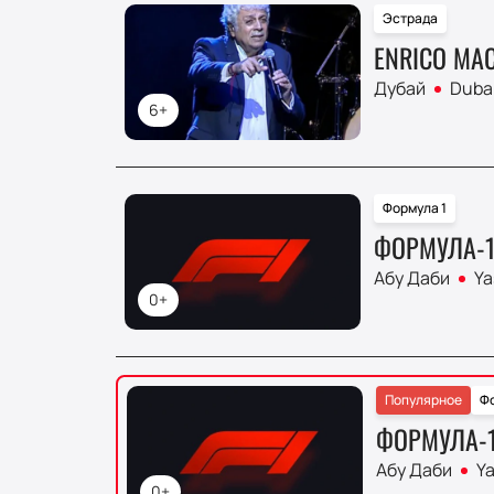
Эстрада
ENRICO MAC
Дубай
Duba
6+
Формула 1
ФОРМУЛА-1.
Абу Даби
Ya
0+
Популярное
Фо
ФОРМУЛА-1
Абу Даби
Ya
0+