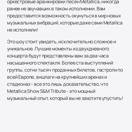
оркестровые аранжировки песен Metallica, никогда
ранее не звучавших в таком исполнении. Вам
предоставится возможность окунуться в мир новых
музыкальных вибраций, которые даже сами Metallica
не исполняли!
Это шоу стоит увидеть, исключительно сложное и
уникальное. Лучшие моменты из двухдневного
концерта будут представлены вам за два часа
насыщенного спектакля. Более ста выступлений
группы, сотни тысяч проданных билетов, гастроли по
всей Европе, аншлаги на крупнейших аренах и
стадионах - все это лишь доказательство, что
Metallica Show S&M Tribute - это мощный
музыкальный опыт, который вы не захотите упустить!