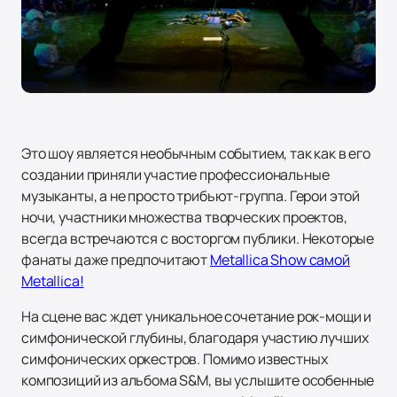
Это шоу является необычным событием, так как в его
создании приняли участие профессиональные
музыканты, а не просто трибьют-группа. Герои этой
ночи, участники множества творческих проектов,
всегда встречаются с восторгом публики. Некоторые
фанаты даже предпочитают
Metallica Show самой
Metallica!
На сцене вас ждет уникальное сочетание рок-мощи и
симфонической глубины, благодаря участию лучших
симфонических оркестров. Помимо известных
композиций из альбома S&M, вы услышите особенные