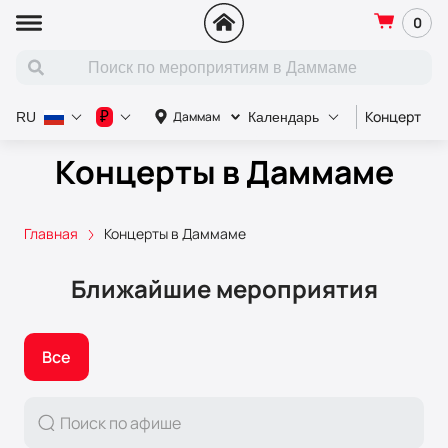
0
Концерт
С
₽
Даммам
RU
Календарь
Концерты в Даммаме
Главная
Концерты в Даммаме
Ближайшие мероприятия
Все