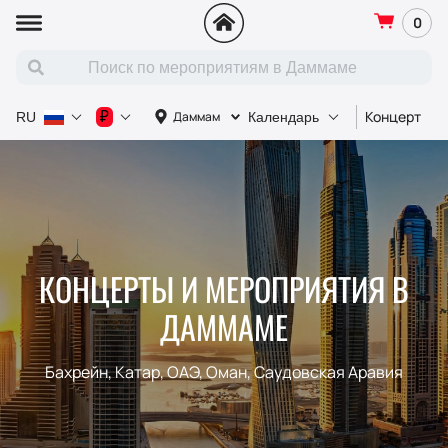
0
Концерт
С
₽
Даммам
RU
Календарь
КОНЦЕРТЫ И МЕРОПРИЯТИЯ В
ДАММАМЕ
Бахрейн, Катар, ОАЭ, Оман, Саудовская Аравия