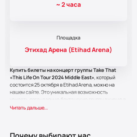
~
2 часа
Площадка
Этихад Арена (Etihad Arena)
Купить билеты на концерт группы Take That
«This Life On Tour 2024 Middle East»
, который
состоится 25 октября в Etihad Arena, можно на
нашем сайте. Это уникальная возможность
увидеть легендарную британскую группу вживую в
Абу-Даби. Take That, образованная в 1990 году,
Читать дальше...
достигла вершины музыкальных чартов и
завоевала сердца миллионов поклонников по
всему миру.
Почему выбирают нас
Etihad Arena, расположенная в столице ОАЭ,