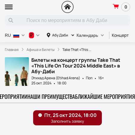
0
Концерт
₽
Абу Даби
RU
Календарь
Главная
Афиша и Билеты
Take That «This ...
Билеты на концерт группы Take That
«This Life On Tour 2024 Middle East» в
Абу-Даби
Этихад Арена (Etihad Arena)
Поп
16+
25 окт. 2024
18:00
МЕРОПРИЯТИИ
НАШИ ПРЕИМУЩЕСТВА
БЛИЖАЙШИЕ МЕРОПРИЯТИЯ