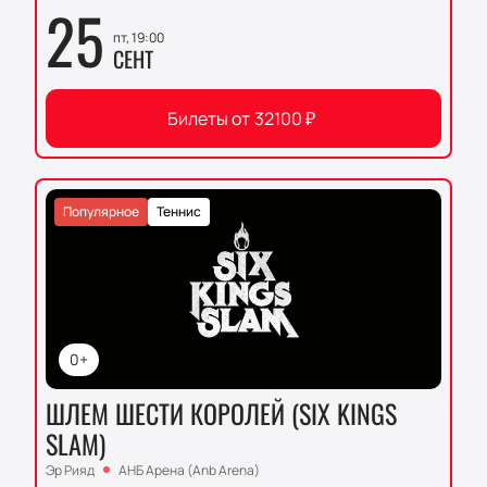
25
пт, 19:00
СЕНТ
Билеты от
32100
₽
Популярное
Теннис
0+
ШЛЕМ ШЕСТИ КОРОЛЕЙ (SIX KINGS
SLAM)
Эр Рияд
АНБ Арена (Anb Arena)