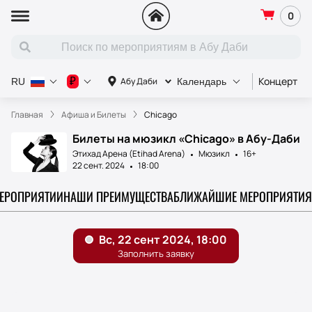
0
Концерт
₽
Абу Даби
RU
Календарь
Главная
Афиша и Билеты
Chicago
Билеты на мюзикл «Chicago» в Абу-Даби
Этихад Арена (Etihad Arena)
Мюзикл
16+
22 сент. 2024
18:00
МЕРОПРИЯТИИ
НАШИ ПРЕИМУЩЕСТВА
БЛИЖАЙШИЕ МЕРОПРИЯТИЯ