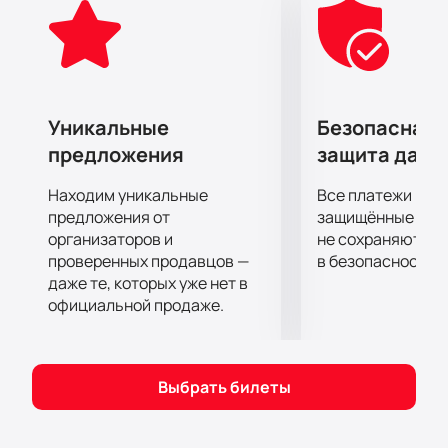
искуплении через судьбы двух женщин –
начинающей джазовой исполнительницы Рокси
Харт и бывшей водевильщицы Велмы Келли. Этот
мюзикл продолжает оставаться актуальным и
востребованным даже спустя 27 лет после его
Уникальные
Безопасная 
дебюта на Бродвее.
предложения
защита данн
Не упустите шанс увидеть мюзикл «Chicago» в
Etihad Arena.
Купить билеты
можно уже сейчас,
Находим уникальные
Все платежи про
чтобы обеспечить себе и своим близким
предложения от
защищённые шлю
незабываемый вечер в компании великолепных
организаторов и
не сохраняются 
проверенных продавцов —
в безопасности.
артистов и захватывающей истории.
даже те, которых уже нет в
официальной продаже.
Выбрать билеты