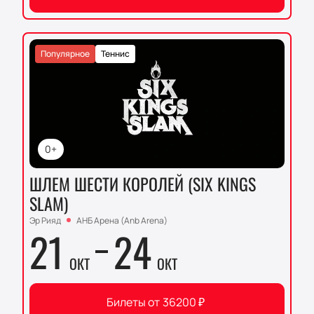
Популярное
Теннис
0+
ШЛЕМ ШЕСТИ КОРОЛЕЙ (SIX KINGS
SLAM)
Эр Рияд
АНБ Арена (Anb Arena)
21
24
ОКТ
ОКТ
Билеты от
36200
₽