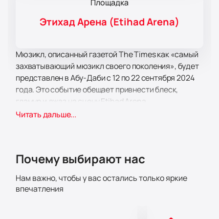
Площадка
Этихад Арена (Etihad Arena)
Мюзикл, описанный газетой The Times как «самый
захватывающий мюзикл своего поколения», будет
представлен в Абу-Даби с 12 по 22 сентября 2024
года. Это событие обещает привнести блеск,
гламур и джаз на сцену Etihad Arena.
Etihad Arena – современная многофункциональная
Читать дальше...
площадка, расположенная на острове Яс в Абу-
Даби. Она известна своей вместимостью и
удобствами, что делает ее идеальным местом для
Почему выбирают нас
проведения крупных мероприятий. Площадка
оборудована по последнему слову техники,
Нам важно, чтобы у вас остались только яркие
обеспечивая высокий уровень комфорта и
впечатления
безопасности для зрителей.
Мюзикл «Chicago» рассказывает историю о
страсти, убийстве, жадности, предательстве и