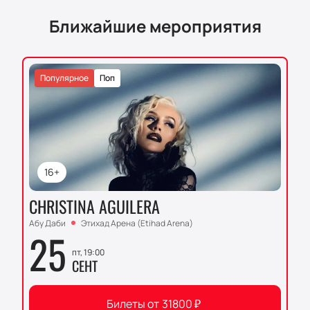
Ближайшие мероприятия
Популярное
Поп
16+
CHRISTINA AGUILERA
Абу Даби
Этихад Арена (Etihad Arena)
25
пт, 19:00
СЕНТ
Билеты от
31800
₽