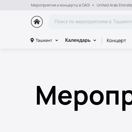
Мероприятия и концерты в ОАЭ
United Arab Emirat
Концерт
Ташкент
Календарь
Меропр