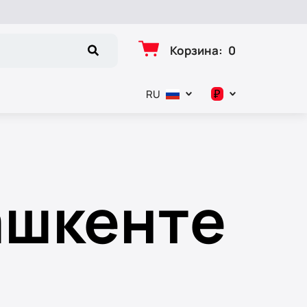
Корзина
:
0
₽
RU
د.إ
$
ашкенте
€
₽