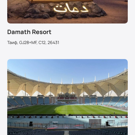
Damath Resort
Таиф, GJ28+MF, C12, 26431