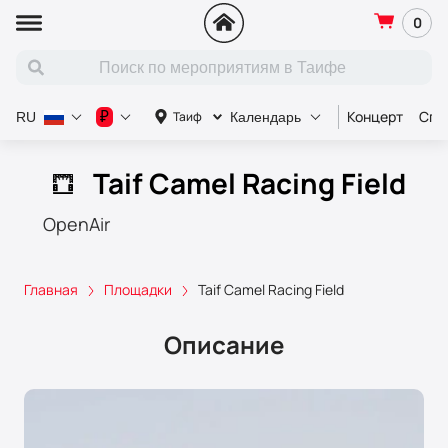
0
Концерт
Спо
₽
Таиф
RU
Календарь
Taif Camel Racing Field
OpenAir
Главная
Площадки
Taif Camel Racing Field
Описание