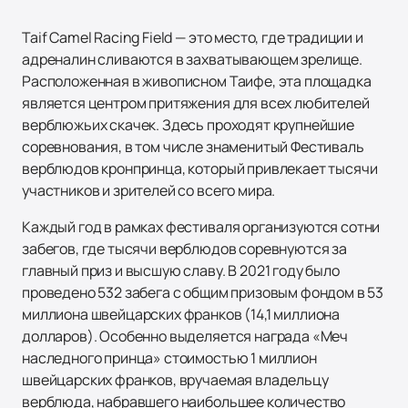
Taif Camel Racing Field — это место, где традиции и
адреналин сливаются в захватывающем зрелище.
Расположенная в живописном Таифе, эта площадка
является центром притяжения для всех любителей
верблюжьих скачек. Здесь проходят крупнейшие
соревнования, в том числе знаменитый Фестиваль
верблюдов кронпринца, который привлекает тысячи
участников и зрителей со всего мира.
Каждый год в рамках фестиваля организуются сотни
забегов, где тысячи верблюдов соревнуются за
главный приз и высшую славу. В 2021 году было
проведено 532 забега с общим призовым фондом в 53
миллиона швейцарских франков (14,1 миллиона
долларов). Особенно выделяется награда «Меч
наследного принца» стоимостью 1 миллион
швейцарских франков, вручаемая владельцу
верблюда, набравшего наибольшее количество