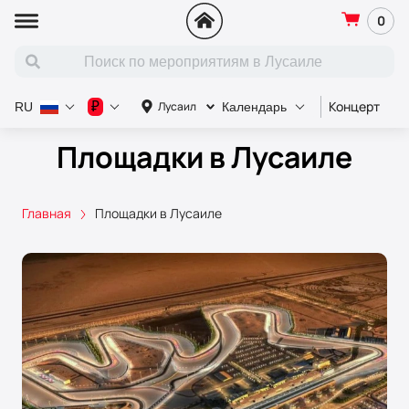
0
Концерт
С
₽
Лусаил
RU
Календарь
Площадки в Лусаиле
Главная
Площадки в Лусаиле