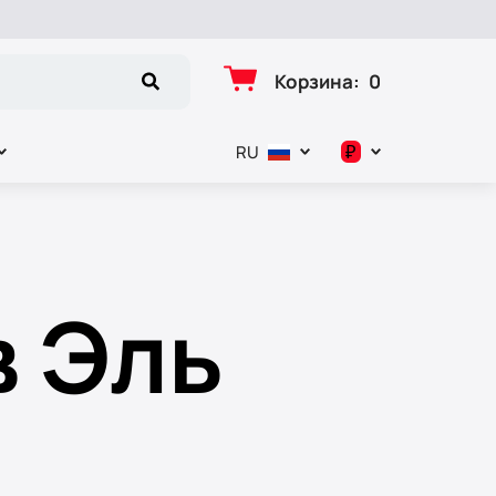
Корзина
:
0
₽
RU
د.إ
$
в Эль
€
₽