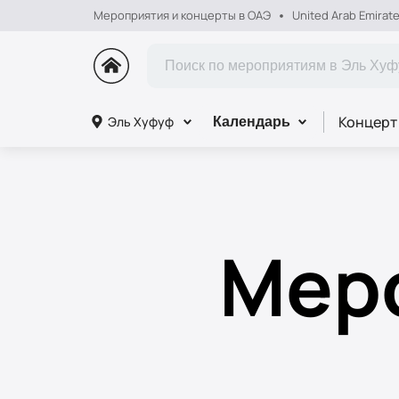
Мероприятия и концерты в ОАЭ
United Arab Emirat
Концерт
Эль Хуфуф
Календарь
Меро