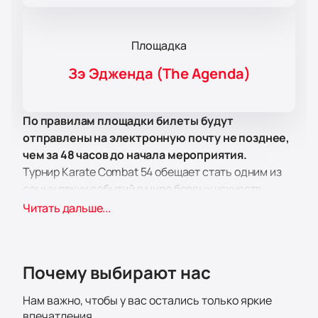
Площадка
Зэ Эдженда (The Agenda)
По правилам площадки билеты будут
отправлены на электронную почту не позднее,
чем за 48 часов до начала мероприятия.
Турнир Karate Combat 54 обещает стать одним из
самых ярких событий в мире боевых искусств.
Мероприятие пройдет на престижной площадке
Читать дальше...
The Agenda, которая славится своим современным
оборудованием и удобным расположением для
зрителей. Здесь вы сможете насладиться
Почему выбирают нас
зрелищными поединками, где бойцы
продемонстрируют свои навыки и стремление к
Нам важно, чтобы у вас остались только яркие
победе.
впечатления