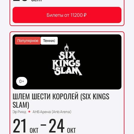
Билеты от
11200
₽
Популярное
Теннис
0+
ШЛЕМ ШЕСТИ КОРОЛЕЙ (SIX KINGS
SLAM)
Эр Рияд
АНБ Арена (Anb Arena)
21
24
ОКТ
ОКТ