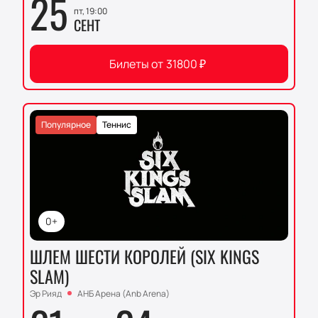
25
пт, 19:00
СЕНТ
Билеты от
31800
₽
Популярное
Теннис
0+
ШЛЕМ ШЕСТИ КОРОЛЕЙ (SIX KINGS
SLAM)
Эр Рияд
АНБ Арена (Anb Arena)