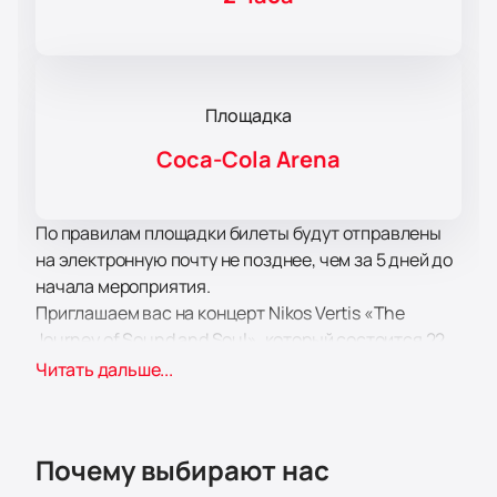
Площадка
Coca-Cola Arena
По правилам площадки билеты будут отправлены
на электронную почту не позднее, чем за 5 дней до
начала мероприятия.
Приглашаем вас на концерт Nikos Vertis «The
Journey of Sound and Soul», который состоится 22
мая 2025 года в знаменитой Coca-Cola Arena в
Читать дальше...
Дубае. Это долгожданное событие станет первым
живым выступлением Никоса Вертиса в этом
городе, и оно обещает стать настоящим
Почему выбирают нас
праздником для всех ценителей его творчества.