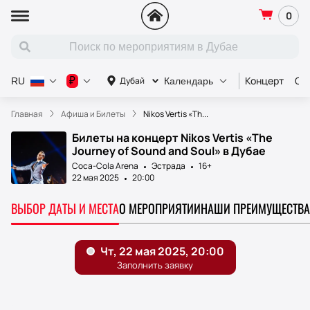
0
Концерт
Сп
₽
Дубай
RU
Календарь
Главная
Афиша и Билеты
Nikos Vertis «Th...
Билеты на концерт Nikos Vertis «The
Journey of Sound and Soul» в Дубае
Coca-Cola Arena
Эстрада
16+
22 мая 2025
20:00
ВЫБОР ДАТЫ И МЕСТА
О МЕРОПРИЯТИИ
НАШИ ПРЕИМУЩЕСТВА