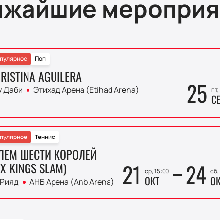
ижайшие мероприя
пулярное
Поп
RISTINA AGUILERA
25
у Даби
Этихад Арена (Etihad Arena)
пт,
СЕ
пулярное
Теннис
ЛЕМ ШЕСТИ КОРОЛЕЙ
21
24
IX KINGS SLAM)
ср, 15:00
сб,
ОКТ
ОК
 Рияд
АНБ Арена (Anb Arena)