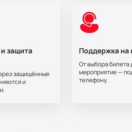
 и защита
Поддержка на 
От выбора билета 
мероприятие — под
через защищённые
телефону.
аняются и
и.