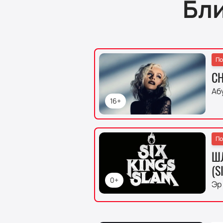
Бл
По
CH
Аб
16+
По
Ш
(S
0+
Эр