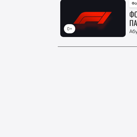
Фо
ФО
ПА
0+
Аб