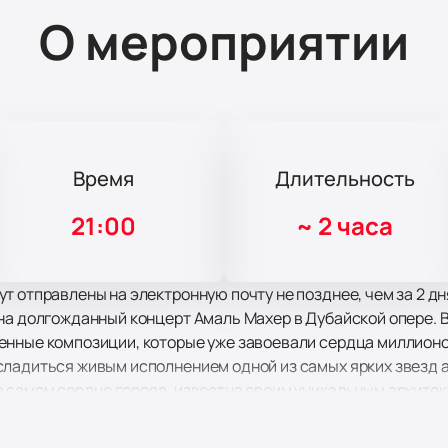
О мероприятии
Время
Длительность
21:00
~
2 часа
т отправлены на электронную почту не позднее, чем за 2 дн
на долгожданный концерт Амаль Махер в Дубайской опере. 
енные композиции, которые уже завоевали сердца миллионов
сладиться живым исполнением одной из самых ярких звезд 
в самом сердце города, известна своим уникальным архите
ом культурной жизни Дубая, предлагая зрителям незабывае
ещающий более 2000 зрителей, обеспечивает великолепный 