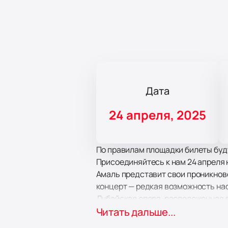
Дата
24 апреля, 2025
По правилам площадки билеты буду
Присоединяйтесь к нам 24 апреля 
Амаль представит свои проникнов
концерт — редкая возможность на
Дубайская опера, расположенная 
акустикой. Это место стало центр
Читать дальше...
мероприятия. Концертный зал, вм