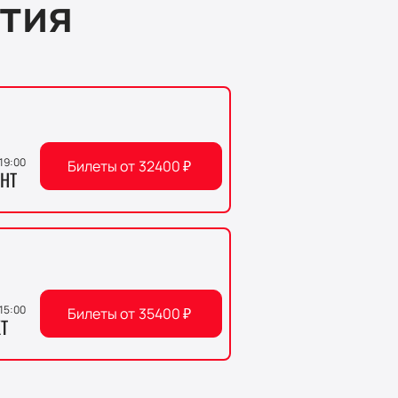
тия
 19:00
Билеты от
32400
₽
НТ
 15:00
Билеты от
35400
₽
Т