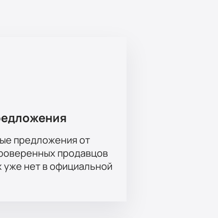
 это просто и удобно, что позволит
грузитесь в мир музыки Амаль
еры.
тоящим подарком. Забронируйте
тите возможность стать частью
редложения
ые предложения от
проверенных продавцов
х уже нет в официальной