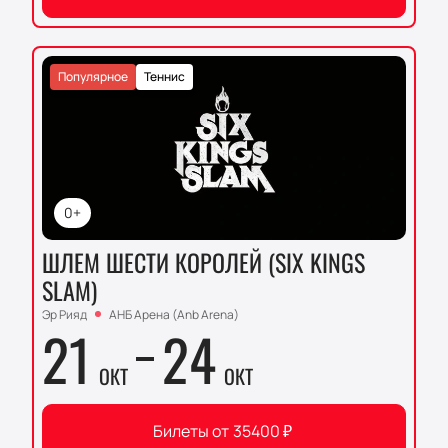
Популярное
Теннис
0+
ШЛЕМ ШЕСТИ КОРОЛЕЙ (SIX KINGS
SLAM)
Эр Рияд
АНБ Арена (Anb Arena)
21
24
ОКТ
ОКТ
Билеты от
35400
₽