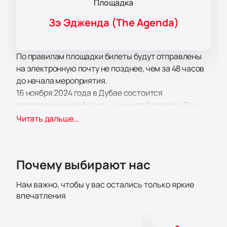
Площадка
Зэ Эдженда (The Agenda)
По правилам площадки билеты будут отправлены
на электронную почту не позднее, чем за 48 часов
до начала мероприятия.
16 ноября 2024 года в Дубае состоится
долгожданное событие — концерт Картика в The
Agenda. Этот вечер обещает стать настоящим
Читать дальше...
праздником для всех поклонников индийской
музыки. Картик, известный как Мистер К, завоевал
сердца миллионов своим чарующим голосом и
Почему выбирают нас
искренностью. Его первый концерт в Дубае станет
кульминацией успешного тура и подарит зрителям
Нам важно, чтобы у вас остались только яркие
незабываемые эмоции.
впечатления
The Agenda — это современная площадка,
идеально подходящая для проведения
масштабных мероприятий. Расположенная в