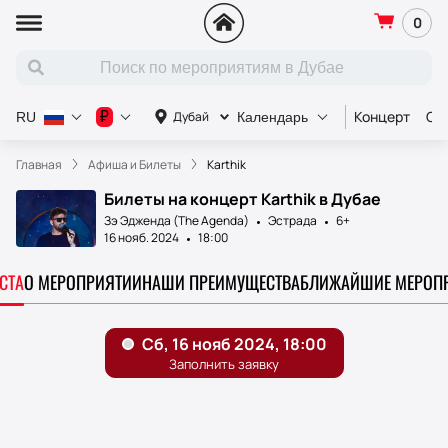
0
Концерт
Сп
₽
Дубай
RU
Календарь
Главная
Афиша и Билеты
Karthik
Билеты на концерт Karthik в Дубае
Зэ Эдженда (The Agenda)
Эстрада
6+
16 нояб. 2024
18:00
СТА
О МЕРОПРИЯТИИ
НАШИ ПРЕИМУЩЕСТВА
БЛИЖАЙШИЕ МЕРОП