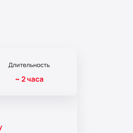
Длительность
~
2 часа
y