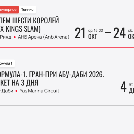
пулярное
Теннис
ЛЕМ ШЕСТИ КОРОЛЕЙ
21
24
IX KINGS SLAM)
ср, 15:00
сб,
ОКТ
ОК
 Рияд
АНБ Арена (Anb Arena)
рмула 1
РМУЛА-1. ГРАН-ПРИ АБУ-ДАБИ 2026.
4
КЕТ НА 3 ДНЯ
пт,
Д
у Даби
Yas Marina Circuit