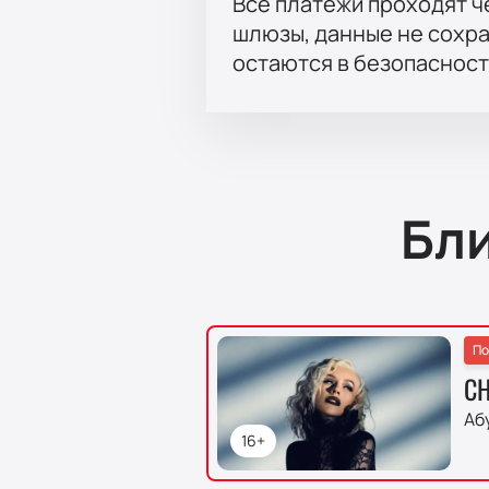
Все платежи проходят 
шлюзы, данные не сохр
остаются в безопасност
Бл
По
CH
Аб
16+