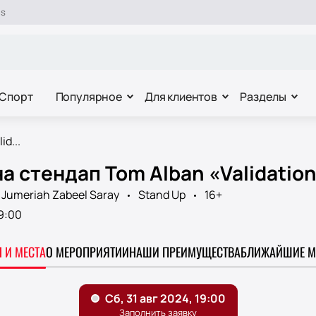
es
Спорт
Популярное
Для клиентов
Разделы
d...
а стендап Tom Alban «Validation
 Jumeriah Zabeel Saray
Stand Up
16+
9:00
 И МЕСТА
О МЕРОПРИЯТИИ
НАШИ ПРЕИМУЩЕСТВА
БЛИЖАЙШИЕ М