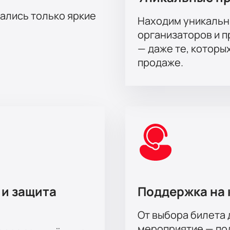
го комедийного праздника и насладиться великолепным юмо
тались только яркие
Находим уникальн
организаторов и 
— даже те, которы
продаже.
 и защита
Поддержка на 
От выбора билета 
мероприятие — под