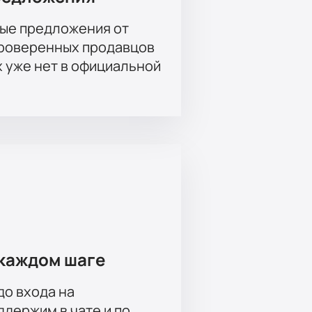
ром Тома Олбана и его коллег.
ые предложения от
проверенных продавцов
х уже нет в официальной
каждом шаге
до входа на
держим в чате и по