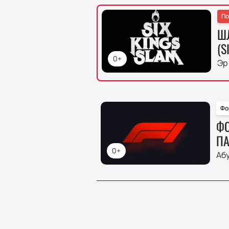
По
Ш
(S
0+
Эр
Фо
ФО
ПА
0+
Аб