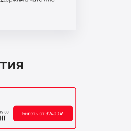
тия
 19:00
Билеты от
32400
₽
НТ