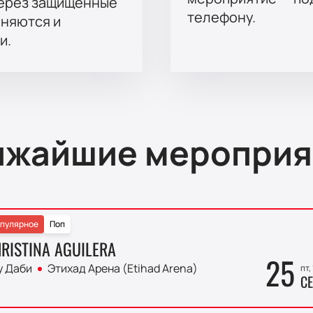
через защищённые
телефону.
аняются и
и.
ижайшие мероприя
пулярное
Поп
RISTINA AGUILERA
25
у Даби
Этихад Арена (Etihad Arena)
пт,
СЕ