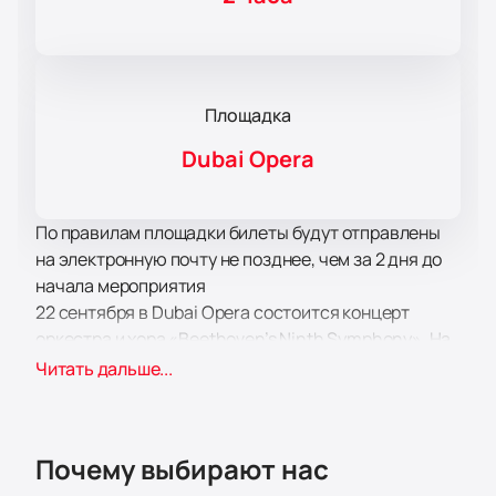
Площадка
Dubai Opera
По правилам площадки билеты будут отправлены
на электронную почту не позднее, чем за 2 дня до
начала мероприятия
22 сентября в Dubai Opera состоится концерт
оркестра и хора «Beethoven’s Ninth Symphony». На
сцене выступят Polish National Opera Orchestra и
Читать дальше...
Dubai Festival Choir под управлением дирижера
Patrick Fournillier. Это мероприятие приурочено к
200-летию со дня премьеры знаменитой Девятой
Почему выбирают нас
симфонии Бетховена.