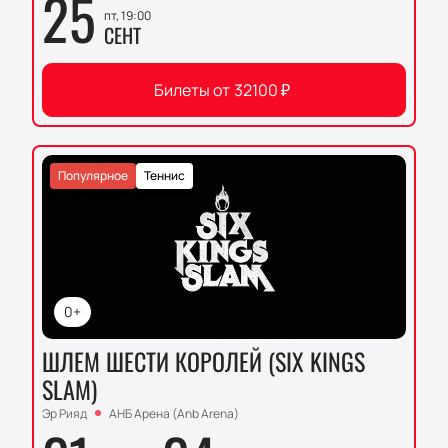
25
пт, 19:00
СЕНТ
Билеты от
32100
₽
Популярное
Теннис
0+
ШЛЕМ ШЕСТИ КОРОЛЕЙ (SIX KINGS
SLAM)
Эр Рияд
АНБ Арена (Anb Arena)