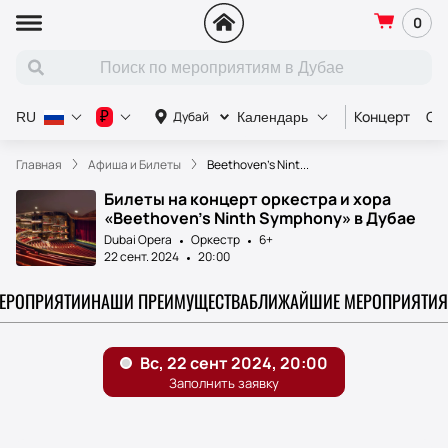
0
Концерт
Сп
₽
Дубай
RU
Календарь
Главная
Афиша и Билеты
Beethoven’s Nint...
Билеты на концерт оркестра и хора
«Beethoven’s Ninth Symphony» в Дубае
Dubai Opera
Оркестр
6+
22 сент. 2024
20:00
МЕРОПРИЯТИИ
НАШИ ПРЕИМУЩЕСТВА
БЛИЖАЙШИЕ МЕРОПРИЯТИЯ