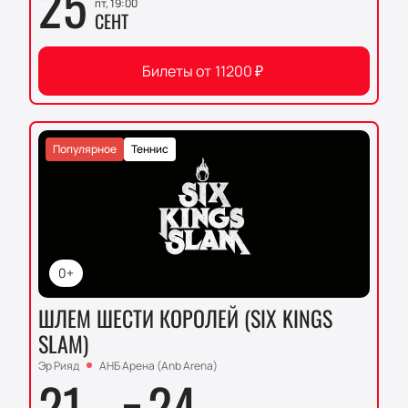
25
пт, 19:00
СЕНТ
Билеты от
11200
₽
Популярное
Теннис
0+
ШЛЕМ ШЕСТИ КОРОЛЕЙ (SIX KINGS
SLAM)
Эр Рияд
АНБ Арена (Anb Arena)
21
24