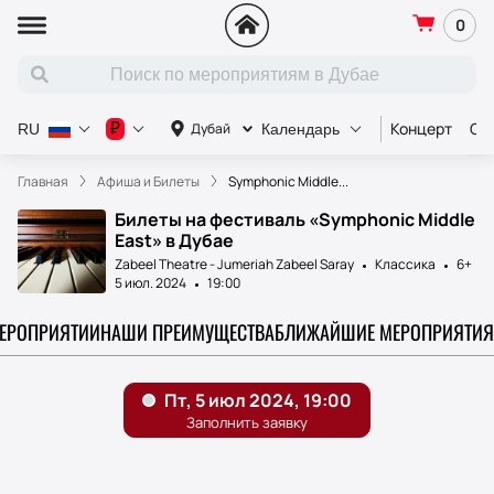
0
Концерт
Сп
₽
Дубай
RU
Календарь
Главная
Афиша и Билеты
Symphonic Middle...
Билеты на фестиваль «Symphonic Middle
East» в Дубае
Zabeel Theatre - Jumeriah Zabeel Saray
Классика
6+
5 июл. 2024
19:00
МЕРОПРИЯТИИ
НАШИ ПРЕИМУЩЕСТВА
БЛИЖАЙШИЕ МЕРОПРИЯТИЯ