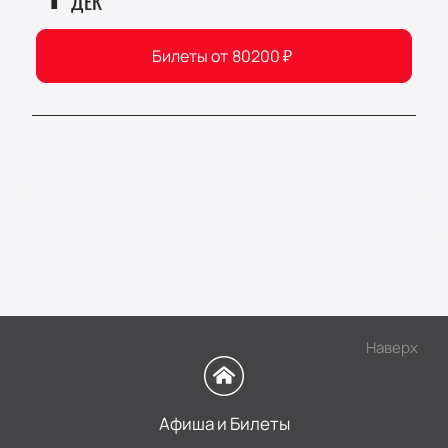
ДЕК
Билеты от
80200
₽
Наверх
Афиша и Билеты