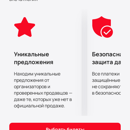
Спешите подарить себе удовольствие от
первоклассного шоу! Заряд положительных
эмоций и отличное настроение надолго, вам
гарантированы!
Уникальные
Безопасная 
предложения
защита данн
Находим уникальные
Все платежи про
предложения от
защищённые шлю
организаторов и
не сохраняются 
проверенных продавцов —
в безопасности.
даже те, которых уже нет в
официальной продаже.
Выбрать билеты