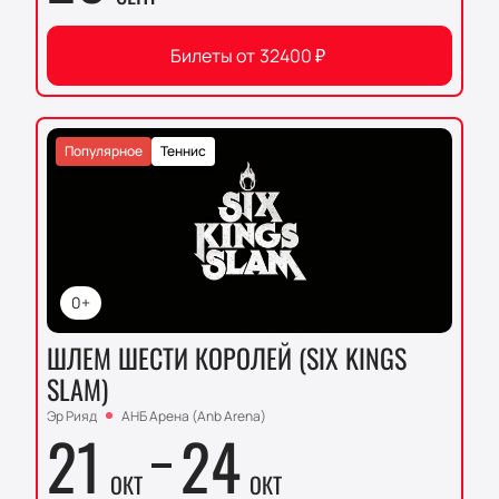
Билеты от
32400
₽
Популярное
Теннис
0+
ШЛЕМ ШЕСТИ КОРОЛЕЙ (SIX KINGS
SLAM)
Эр Рияд
АНБ Арена (Anb Arena)
21
24
ОКТ
ОКТ