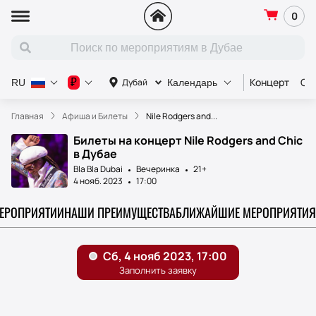
0
Концерт
Сп
₽
Дубай
RU
Календарь
Главная
Афиша и Билеты
Nile Rodgers and...
Билеты на концерт Nile Rodgers and Chic
в Дубае
Bla Bla Dubai
Вечеринка
21+
4 нояб. 2023
17:00
МЕРОПРИЯТИИ
НАШИ ПРЕИМУЩЕСТВА
БЛИЖАЙШИЕ МЕРОПРИЯТИЯ