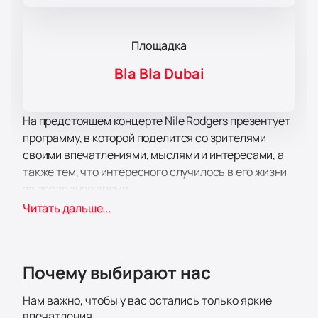
Площадка
Bla Bla Dubai
На предстоящем концерте Nile Rodgers презентует
программу, в которой поделится со зрителями
своими впечатлениями, мыслями и интересами, а
также тем, что интересного случилось в его жизни
за последнее время.
С момента прошлой встречи, Nile Rodgers и его
Читать дальше...
группа Chic пережили немало событий, которыми
они готовы поделиться с вами в своем творчестве.
Несмотря на плотный график выступлений и
Почему выбирают нас
творческую работу у него всегда достаточно
времени для своих близких, а также любимых хобби
Нам важно, чтобы у вас остались только яркие
и увлечений, из которых он черпает вдохновение.
впечатления