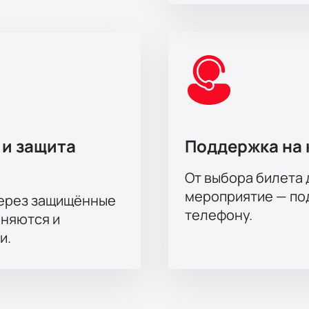
 и защита
Поддержка на 
От выбора билета 
мероприятие — под
через защищённые
телефону.
аняются и
и.