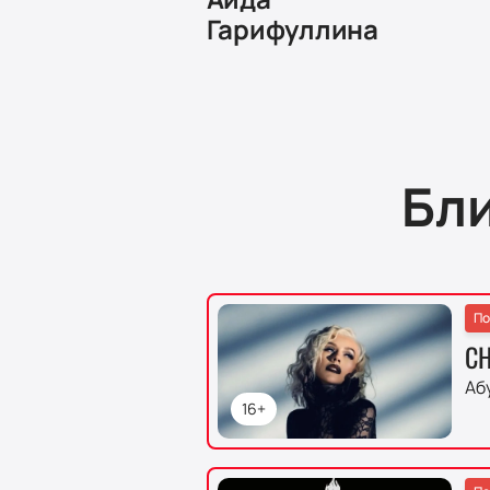
Гарифуллина
Бл
По
CH
Аб
16+