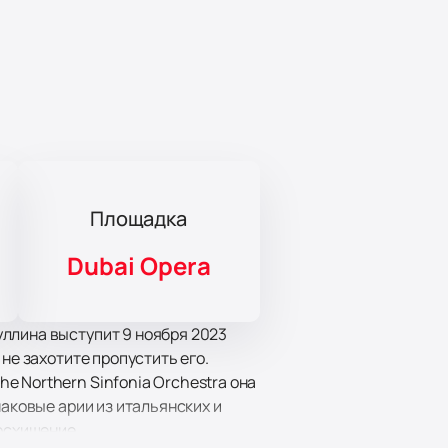
Площадка
Dubai Opera
ллина выступит 9 ноября 2023
не захотите пропустить его.
 Northern Sinfonia Orchestra она
наковые арии из итальянских и
восхищение.