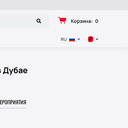
Корзина
:
0
₽
RU
د.إ
$
в Дубае
€
₽
ЕРОПРИЯТИЯ