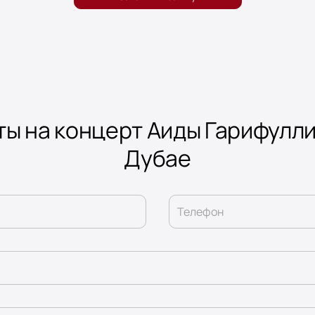
ты на концерт Аиды Гарифулли
Дубае
Телефон