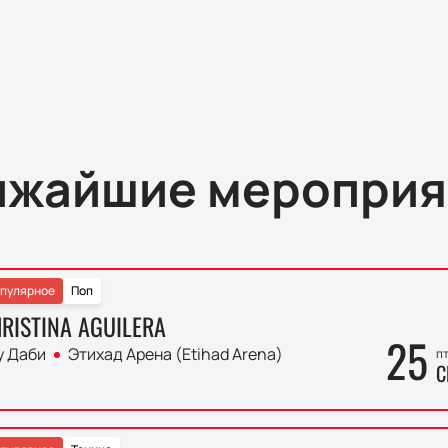
ижайшие мероприя
пулярное
Поп
RISTINA AGUILERA
25
у Даби
Этихад Арена (Etihad Arena)
пт
С