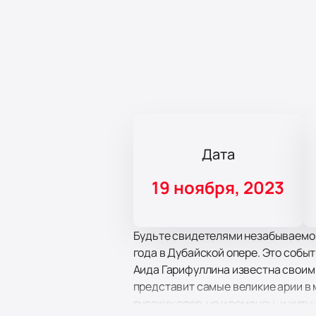
Дата
19 ноября, 2023
Будьте свидетелями незабываемог
года в Дубайской опере. Это событ
Аида Гарифуллина известна своим 
представит самые великие арии в 
русских опер, но и романсы, и хи