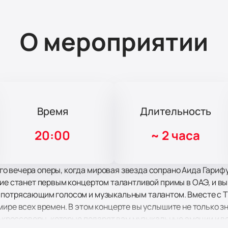
О мероприятии
Время
Длительность
20:00
~
2 часа
о вечера оперы, когда мировая звезда сопрано Аида Гарифу
ие станет первым концертом талантливой примы в ОАЭ, и вы 
потрясающим голосом и музыкальным талантом. Вместе с The
мире всех времен. В этом концерте вы услышите не только з
ты-кроссоверы, которые подарят вам музыкальные эмоции и 