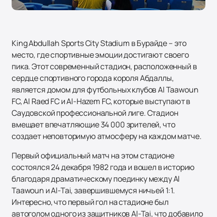
King Abdullah Sports City Stadium в Бурайде – это
место, где спортивные эмоции достигают своего
пика. Этот современный стадион, расположенный в
сердце спортивного города короля Абдаллы,
является домом для футбольных клубов Al Taawoun
FC, Al Raed FC и Al-Hazem FC, которые выступают в
Саудовской профессиональной лиге. Стадион
вмещает впечатляющие 34 000 зрителей, что
создает неповторимую атмосферу на каждом матче.
Первый официальный матч на этом стадионе
состоялся 24 декабря 1982 года и вошел в историю
благодаря драматическому поединку между Al
Taawoun и Al-Tai, завершившемуся ничьей 1:1.
Интересно, что первый гол на стадионе был
автоголом одного из защитников Al-Tai, что добавило