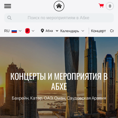
0
Концерт
Спо
₽
Абха
RU
Календарь
КОНЦЕРТЫ И МЕРОПРИЯТИЯ В
АБХЕ
Бахрейн, Катар, ОАЭ, Оман, Саудовская Аравия