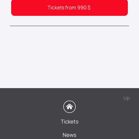
Tickets from
990
$
Up
Tickets
News