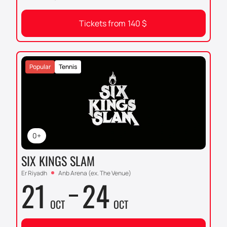
Tickets from
140
$
Popular
Tennis
0+
SIX KINGS SLAM
Er Riyadh
Anb Arena (ex. The Venue)
21
24
OCT
OCT