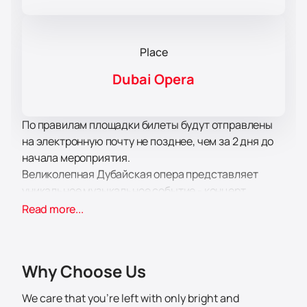
Place
Dubai Opera
По правилам площадки билеты будут отправлены
на электронную почту не позднее, чем за 2 дня до
начала мероприятия.
Великолепная Дубайская опера представляет
уникальное музыкальное событие - концерт
Дениса Мацуева, который состоится 4 мая 2024
Read more...
года. Этот выдающийся пианист приглашает всех
любителей классической музыки на путешествие
по времени и пространству.
Why Choose Us
Денис Мацуев известен своим превосходным
талантом и безграничной страстью к музыке. Его
We care that you’re left with only bright and
выдающееся искусство было раскрыто после