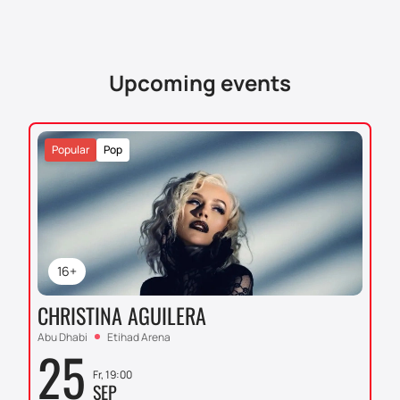
душе незабываемый след. Получите удовольствие
от концерта, который запомнится на всю жизнь.
Билеты уже ждут вас!
Upcoming events
Popular
Pop
16+
CHRISTINA AGUILERA
Abu Dhabi
Etihad Arena
25
Fr, 19:00
SEP