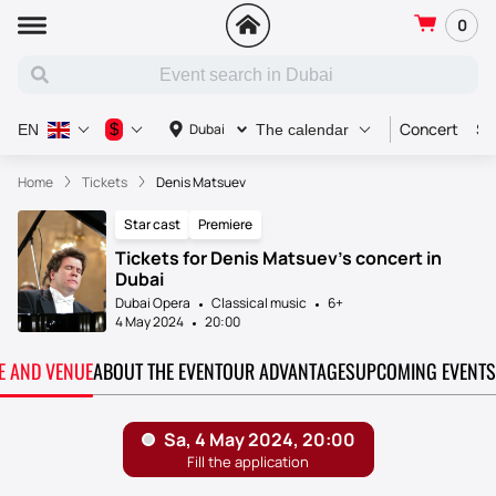
0
Concert
Sp
$
Dubai
EN
The calendar
Home
Tickets
Denis Matsuev
Star cast
Premiere
Tickets for Denis Matsuev's concert in
Dubai
Dubai Opera
Classical music
6+
4 May 2024
20:00
TE AND VENUE
ABOUT THE EVENT
OUR ADVANTAGES
UPCOMING EVENTS